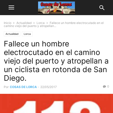
Inicio
Actualidad
Lorca
Fallece un hombre electrocutado en el
camino viejo del puerto y atropellan...
Actualidad
Lorca
Fallece un hombre
electrocutado en el camino
viejo del puerto y atropellan a
un ciclista en rotonda de San
Diego.
0
Por
COSAS DE LORCA
-
22/05/2017