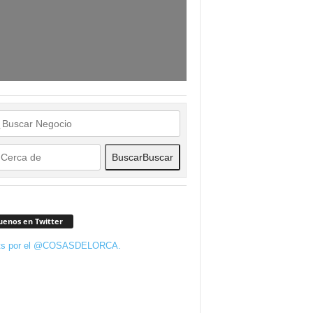
Buscar
Buscar
uenos en Twitter
ts por el @COSASDELORCA.