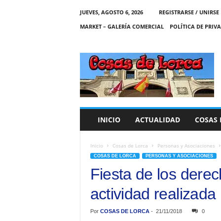
JUEVES, AGOSTO 6, 2026
REGISTRARSE / UNIRSE
MARKET – GALERÍA COMERCIAL
POLÍTICA DE PRIV
C
O
S
A
S
D
E
INICIO
ACTUALIDAD
COSAS 
L
O
R
Inicio
Cosas de Lorca
Personas y Asociaciones
C
COSAS DE LORCA
PERSONAS Y ASOCIACIONES
A
Fiesta de los derec
actividad realizada
Por
COSAS DE LORCA
-
21/11/2018
0