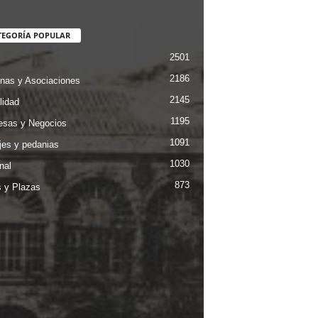
TEGORÍA POPULAR
2501
2186
nas y Asociaciones
2145
lidad
1195
sas y Negocios
1091
jes y pedanias
1030
nal
873
s y Plazas