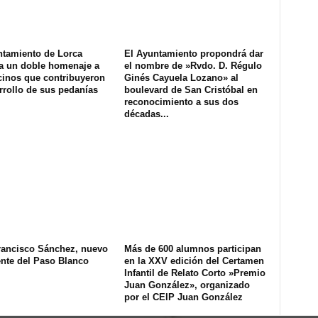
ntamiento de Lorca
El Ayuntamiento propondrá dar
a un doble homenaje a
el nombre de »Rvdo. D. Régulo
cinos que contribuyeron
Ginés Cayuela Lozano» al
rrollo de sus pedanías
boulevard de San Cristóbal en
reconocimiento a sus dos
décadas...
rancisco Sánchez, nuevo
Más de 600 alumnos participan
ente del Paso Blanco
en la XXV edición del Certamen
Infantil de Relato Corto »Premio
Juan González», organizado
por el CEIP Juan González