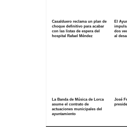
Casalduero reclama un plan de
El Ayu
choque definitivo para acabar
impuls
con las listas de espera del
dos ve
hospital Rafael Méndez
al desa
La Banda de Música de Lorca
José F
asume el contrato de
presid
actuaciones municipales del
ayuntamiento