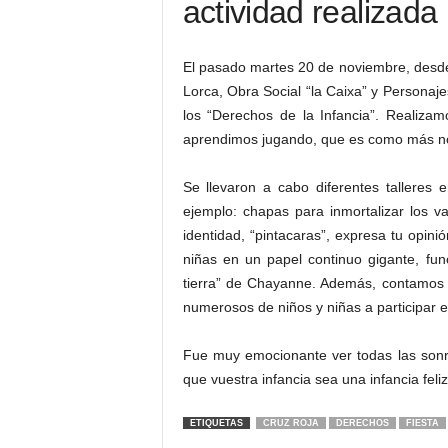
actividad realizada
El pasado martes 20 de noviembre, desde
Lorca, Obra Social “la Caixa” y Personaje
los “Derechos de la Infancia”. Realizam
aprendimos jugando, que es como más nos 
Se llevaron a cabo diferentes talleres 
ejemplo: chapas para inmortalizar los 
identidad, “pintacaras”, expresa tu opini
niñas en un papel continuo gigante, fu
tierra” de Chayanne. Además, contamos co
numerosos de niños y niñas a participar e
Fue muy emocionante ver todas las sonr
que vuestra infancia sea una infancia feli
ETIQUETAS
CRUZ ROJA
DERECHOS
FIESTA