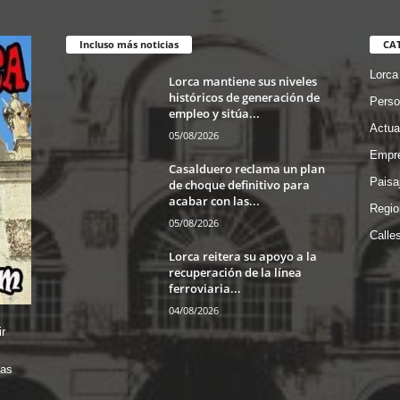
Incluso más noticias
CA
Lorca
Lorca mantiene sus niveles
históricos de generación de
Perso
empleo y sitúa...
Actua
05/08/2026
Empre
Casalduero reclama un plan
Paisa
de choque definitivo para
acabar con las...
Regio
05/08/2026
Calle
Lorca reitera su apoyo a la
recuperación de la línea
ferroviaria...
04/08/2026
r
das