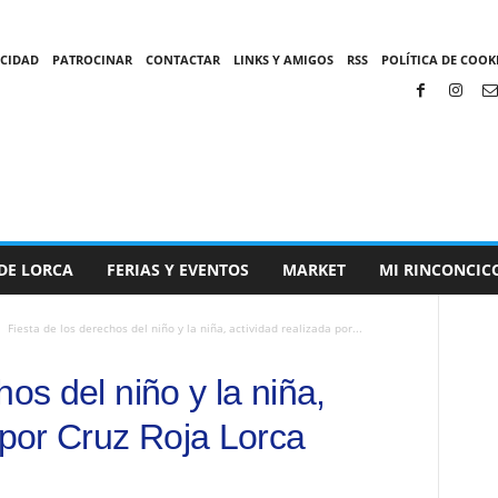
ACIDAD
PATROCINAR
CONTACTAR
LINKS Y AMIGOS
RSS
POLÍTICA DE COOKI
DE LORCA
FERIAS Y EVENTOS
MARKET
MI RINCONCIC
Fiesta de los derechos del niño y la niña, actividad realizada por...
hos del niño y la niña,
 por Cruz Roja Lorca