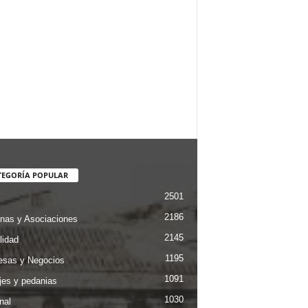
TEGORÍA POPULAR
2501
2186
nas y Asociaciones
2145
lidad
1195
sas y Negocios
1091
jes y pedanias
1030
nal