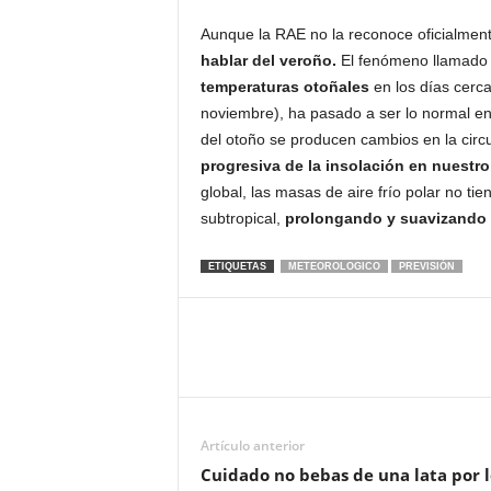
Aunque la RAE no la reconoce oficialmen
hablar del veroño.
El fenómeno llamad
temperaturas otoñales
en los días cerc
noviembre), ha pasado a ser lo normal en
del otoño se producen cambios en la circu
progresiva de la insolación en nuestro
global, las masas de aire frío polar no tie
subtropical,
prolongando y suavizando l
ETIQUETAS
METEOROLOGICO
PREVISIÓN
Artículo anterior
Cuidado no bebas de una lata por l