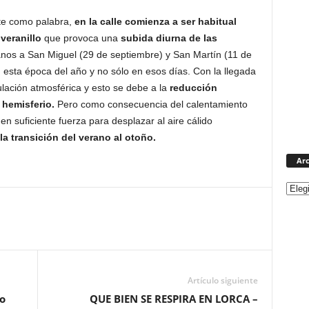
te como palabra,
en la calle comienza a ser habitual
o
veranillo
que provoca una
subida diurna de las
anos a San Miguel (29 de septiembre) y San Martín (11 de
 esta época del año y no sólo en esos días. Con la llegada
lación atmosférica y esto se debe a la
reducción
 hemisferio.
Pero como consecuencia del calentamiento
nen suficiente fuerza para desplazar al aire cálido
a transición del verano al otoño.
Arc
Artículo siguiente
o
QUE BIEN SE RESPIRA EN LORCA –