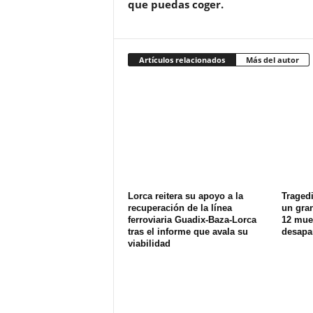
que puedas coger.
Artículos relacionados
Más del autor
Lorca reitera su apoyo a la
Tragedi
recuperación de la línea
un gran
ferroviaria Guadix-Baza-Lorca
12 muer
tras el informe que avala su
desapa
viabilidad