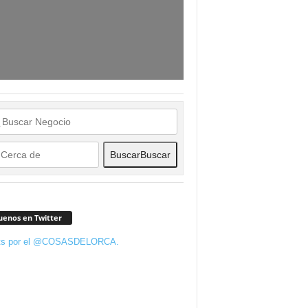
Buscar
Buscar
uenos en Twitter
ts por el @COSASDELORCA.