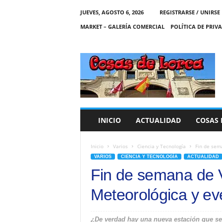
JUEVES, AGOSTO 6, 2026
REGISTRARSE / UNIRSE
MARKET – GALERÍA COMERCIAL
POLÍTICA DE PRIV
C
O
S
A
S
D
E
INICIO
ACTUALIDAD
COSAS 
L
O
R
Inicio
Varios
Ciencia y Tecnología
Fin de sem
C
VARIOS
CIENCIA Y TECNOLOGÍA
ACTUALIDAD
A
Fin de semana de V
Meteorológica y ev
¿De verdad hay una nueva estación que se