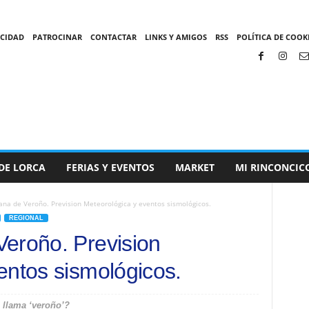
ACIDAD
PATROCINAR
CONTACTAR
LINKS Y AMIGOS
RSS
POLÍTICA DE COOKI
DE LORCA
FERIAS Y EVENTOS
MARKET
MI RINCONCIC
ana de Veroño. Prevision Meteorológica y eventos sismológicos.
REGIONAL
eroño. Prevision
entos sismológicos.
 llama ‘veroño’?