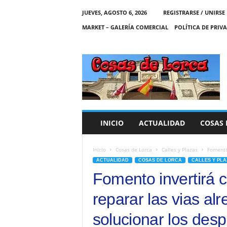
JUEVES, AGOSTO 6, 2026
REGISTRARSE / UNIRSE
MARKET – GALERÍA COMERCIAL
POLÍTICA DE PRIV
C
O
S
A
S
D
E
INICIO
ACTUALIDAD
COSAS 
L
O
R
Inicio
Cosas de Lorca
Calles y Plazas
Fomento 
C
ACTUALIDAD
COSAS DE LORCA
CALLES Y PLA
A
Fomento invertirá c
reparar las vias alr
solucionar los des