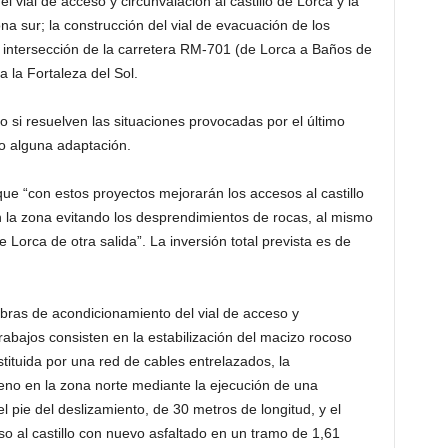
 vial de acceso y circunvalación al castillo de Lorca y la
a sur; la construcción del vial de evacuación de los
la intersección de la carretera RM-701 (de Lorca a Baños de
 la Fortaleza del Sol.
o si resuelven las situaciones provocadas por el último
bo alguna adaptación.
que “con estos proyectos mejorarán los accesos al castillo
n la zona evitando los desprendimientos de rocas, al mismo
 Lorca de otra salida”. La inversión total prevista es de
obras de acondicionamiento del vial de acceso y
trabajos consisten en la estabilización del macizo rocoso
tituida por una red de cables entrelazados, la
reno en la zona norte mediante la ejecución de una
 pie del deslizamiento, de 30 metros de longitud, y el
so al castillo con nuevo asfaltado en un tramo de 1,61