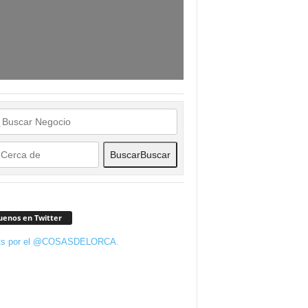
Buscar
Buscar
uenos en Twitter
ts por el @COSASDELORCA.