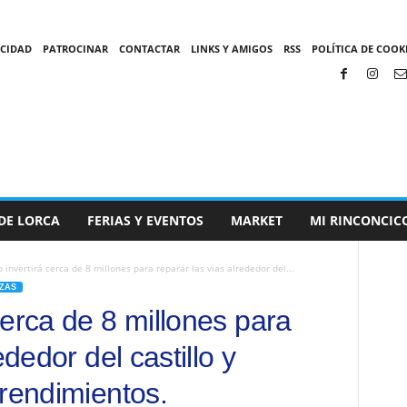
ACIDAD
PATROCINAR
CONTACTAR
LINKS Y AMIGOS
RSS
POLÍTICA DE COOKI
DE LORCA
FERIAS Y EVENTOS
MARKET
MI RINCONCIC
invertirá cerca de 8 millones para reparar las vias alrededor del...
ZAS
erca de 8 millones para
ededor del castillo y
prendimientos.