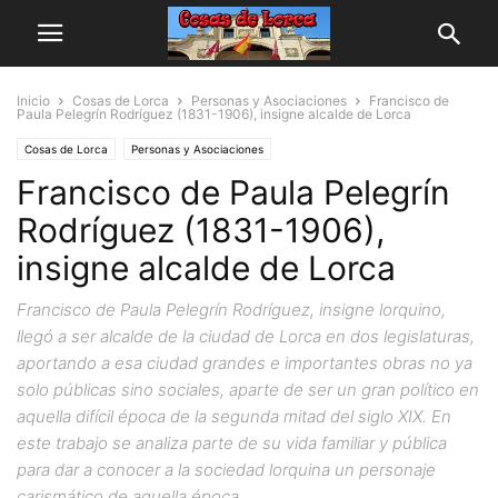
Inicio
Cosas de Lorca
Personas y Asociaciones
Francisco de
Paula Pelegrín Rodríguez (1831-1906), insigne alcalde de Lorca
Cosas de Lorca
Personas y Asociaciones
Francisco de Paula Pelegrín
Rodríguez (1831-1906),
insigne alcalde de Lorca
Francisco de Paula Pelegrín Rodríguez, insigne lorquino,
llegó a ser alcalde de la ciudad de Lorca en dos legislaturas,
aportando a esa ciudad grandes e importantes obras no ya
solo públicas sino sociales, aparte de ser un gran político en
aquella difícil época de la segunda mitad del siglo XIX. En
este trabajo se analiza parte de su vida familiar y pública
para dar a conocer a la sociedad lorquina un personaje
carismático de aquella época.