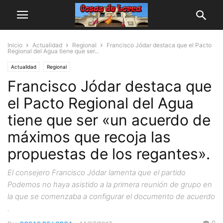
Inicio
Actualidad
Regional
Francisco Jódar destaca que el Pacto
Regional del Agua tiene que ser...
Actualidad
Regional
Francisco Jódar destaca que
el Pacto Regional del Agua
tiene que ser «un acuerdo de
máximos que recoja las
propuestas de los regantes».
El consejero Francisco Jódar lamenta que el partido
Podemos no haya asistido a la primera reunión de grupo en
la que se comenzaba a configurar el documento de acuerdo
.
0