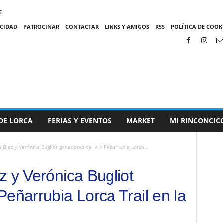
E
ACIDAD
PATROCINAR
CONTACTAR
LINKS Y AMIGOS
RSS
POLÍTICA DE COOKI
DE LORCA
FERIAS Y EVENTOS
MARKET
MI RINCONCIC
é Díaz y Verónica Bugliot ganadores de la V Peñarrubia Lorca...
z y Verónica Bugliot
eñarrubia Lorca Trail en la