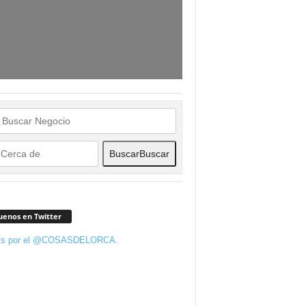
Buscar
Buscar
uenos en Twitter
ts por el @COSASDELORCA.