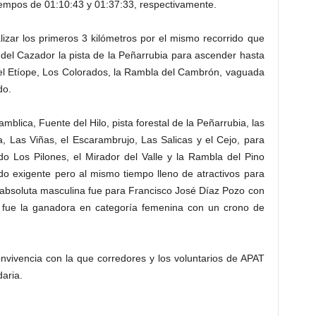
tiempos de 01:10:43 y 01:37:33, respectivamente.
ealizar los primeros 3 kilómetros por el mismo recorrido que
del Cazador la pista de la Peñarrubia para ascender hasta
del Etíope, Los Colorados, la Rambla del Cambrón, vaguada
do.
blica, Fuente del Hilo, pista forestal de la Peñarrubia, las
, Las Viñas, el Escarambrujo, Las Salicas y el Cejo, para
o Los Pilones, el Mirador del Valle y la Rambla del Pino
do exigente pero al mismo tiempo lleno de atractivos para
ía absoluta masculina fue para Francisco José Díaz Pozo con
t fue la ganadora en categoría femenina con un crono de
nvivencia con la que corredores y los voluntarios de APAT
daria.