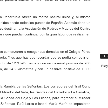
 la Peñarrubia ofrece un marco natural único y, al mismo
venidos desde todos los puntos de España. Además tiene un
es se destinan a la Asociación de Padres y Madres del Centro
ra que puedan continuar con la gran labor que realizan en
es comenzaron a recoger sus dorsales en el Colegio Pérez
Arc
goría. Y es que hay que recordar que se podía competir en
rto, de 12´3 kilómteros y con un desnivel positivo de 700
rgo, de 24´2 kilómetros y con un desnivel positivo de 1.600
la Rambla de las Señoritas. Los corredores del Trail Corto
l Mirador del Valle, las Sendas del Cazador y La Canalica,
 la Senda del Cejo y Los Pilones, para regresar al Mirador
s Señoritas. Raúl Lorca e Isabel María Marín se impusieron