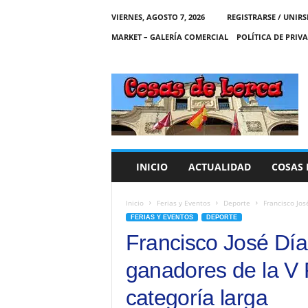
VIERNES, AGOSTO 7, 2026
REGISTRARSE / UNIRS
MARKET – GALERÍA COMERCIAL
POLÍTICA DE PRIV
C
O
S
A
S
D
E
INICIO
ACTUALIDAD
COSAS 
L
O
R
Inicio
Ferias y Eventos
Deporte
Francisco Jos
C
FERIAS Y EVENTOS
DEPORTE
A
Francisco José Día
ganadores de la V P
categoría larga