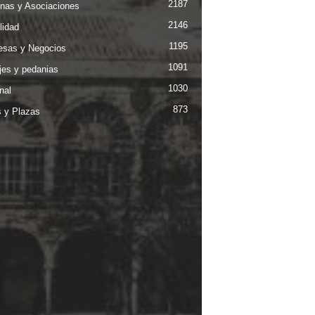
2187
nas y Asociaciones
2146
lidad
1195
sas y Negocios
1091
jes y pedanias
1030
nal
873
s y Plazas