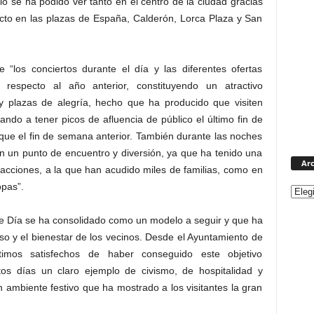
io se ha podido ver tanto en el centro de la ciudad gracias
recto en las plazas de España, Calderón, Lorca Plaza y San
 “los conciertos durante el día y las diferentes ofertas
 respecto al año anterior, constituyendo un atractivo
 y plazas de alegría, hecho que ha producido que visiten
ndo a tener picos de afluencia de público el último fin de
ue el fin de semana anterior. También durante las noches
n un punto de encuentro y diversión, ya que ha tenido una
Arc
racciones, a la que han acudido miles de familias, como en
opas”.
de Día se ha consolidado como un modelo a seguir y que ha
so y el bienestar de los vecinos. Desde el Ayuntamiento de
imos satisfechos de haber conseguido este objetivo
os días un claro ejemplo de civismo, de hospitalidad y
 ambiente festivo que ha mostrado a los visitantes la gran