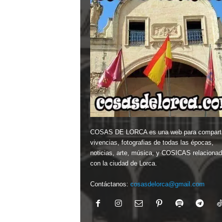
COSAS DE LORCA es una web para comparti
vivencias, fotografias de todas las épocas,
noticias, arte, música, y COSICAS relaciona
con la ciudad de Lorca.
Contáctanos:
cosasdelorca@gmail.com