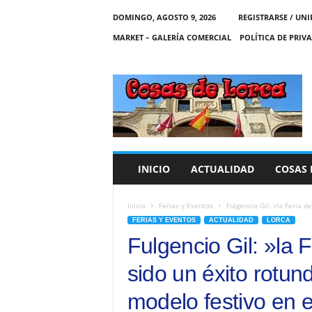
DOMINGO, AGOSTO 9, 2026
REGISTRARSE / UNI
MARKET – GALERÍA COMERCIAL
POLÍTICA DE PRIV
C
O
S
A
S
D
E
INICIO
ACTUALIDAD
COSAS 
L
O
R
Inicio
Ferias y Eventos
Fulgencio Gil: »la Feria d
C
FERIAS Y EVENTOS
ACTUALIDAD
LORCA
A
Fulgencio Gil: »la 
sido un éxito rotu
modelo festivo en e