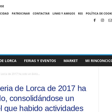
RSE
ACIDAD
PATROCINAR
CONTACTAR
LINKS Y AMIGOS
RSS
POLÍTICA DE COOKI
DE LORCA
FERIAS Y EVENTOS
MARKET
MI RINCONCIC
e Lorca de 2017 ha sido un éxito...
Feria de Lorca de 2017 ha
ndo, consolidándose un
l que habido actividades