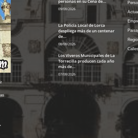
personas en su Cena de...
Perso
09/08/2026
Actua
Empre
La Policía Local de Lorca
despliega más de un centenar
Paisa
de...
Regio
08/08/2026
Calle
Los Viveros Municipales de La
Torrecilla producen cada año
más de...
07/08/2026
r
das