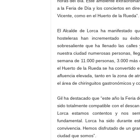
horas del día. Este ambiente extraordinar
a la Feria de Día y los conciertos en di
Vicente, como en el Huerto de la Rueda”.
El Alcalde de Lorca ha manifestado que
hosteleras han incrementado su éxito
sobresaliente que ha llenado las calles
nuestra ciudad numerosas personas, llega
semana de 11.000 personas, 3.000 más q
el Huerto de la Rueda se ha convertido e
afluencia elevada, tanto en la zona de at
el área de chiringuitos gastronómicos y c
Gil ha destacado que “este año la Feria 
sido totalmente compatible con el descan
Lorca estamos contentos y nos sent
fundamental. Lorca ha sido durante est
convivencia. Hemos disfrutado de un gran
ciudad que somos”.