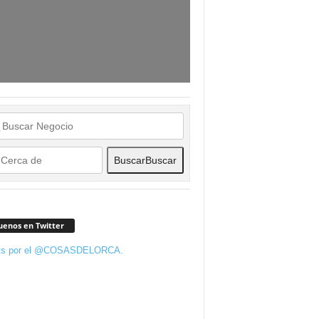
Buscar
Buscar
uenos en Twitter
ts por el @COSASDELORCA.