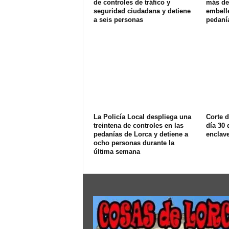
de controles de tráfico y
más de 
seguridad ciudadana y detiene
embell
a seis personas
pedaní
La Policía Local despliega una
Corte d
treintena de controles en las
día 30 
pedanías de Lorca y detiene a
enclav
ocho personas durante la
última semana