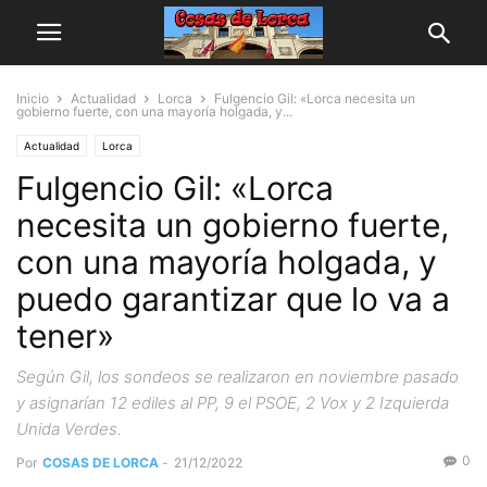
Inicio
Actualidad
Lorca
Fulgencio Gil: «Lorca necesita un
gobierno fuerte, con una mayoría holgada, y...
Actualidad
Lorca
Fulgencio Gil: «Lorca
necesita un gobierno fuerte,
con una mayoría holgada, y
puedo garantizar que lo va a
tener»
Según Gil, los sondeos se realizaron en noviembre pasado
y asignarían 12 ediles al PP, 9 el PSOE, 2 Vox y 2 Izquierda
Unida Verdes.
0
Por
COSAS DE LORCA
-
21/12/2022