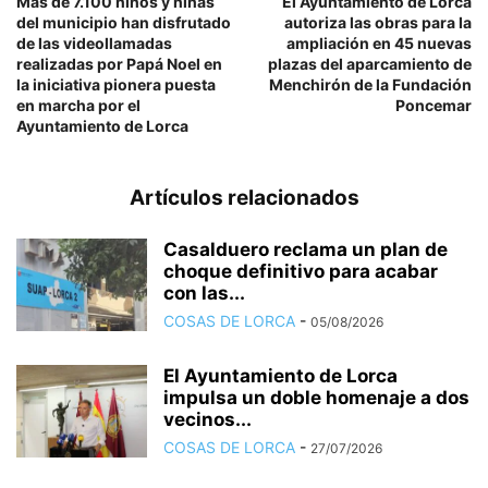
Más de 7.100 niños y niñas
El Ayuntamiento de Lorca
del municipio han disfrutado
autoriza las obras para la
de las videollamadas
ampliación en 45 nuevas
realizadas por Papá Noel en
plazas del aparcamiento de
la iniciativa pionera puesta
Menchirón de la Fundación
en marcha por el
Poncemar
Ayuntamiento de Lorca
Artículos relacionados
Casalduero reclama un plan de
choque definitivo para acabar
con las...
COSAS DE LORCA
-
05/08/2026
El Ayuntamiento de Lorca
impulsa un doble homenaje a dos
vecinos...
COSAS DE LORCA
-
27/07/2026