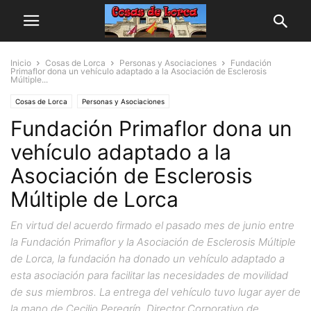
Inicio
Cosas de Lorca
Personas y Asociaciones
Fundación
Primaflor dona un vehículo adaptado a la Asociación de Esclerosis
Múltiple...
Cosas de Lorca
Personas y Asociaciones
Fundación Primaflor dona un
vehículo adaptado a la
Asociación de Esclerosis
Múltiple de Lorca
En virtud del acuerdo firmado el pasado mes de junio entre
la Fundación Primaflor y la Asociación de Esclerosis Múltiple
de Lorca, la fundación ha donado un vehículo adaptado a
esta asociación para facilitar las necesidades de movilidad
de sus miembros. La entrega del vehículo tuvo lugar ayer de
la mano de Cecilio Peregrín, Director Corporativo de