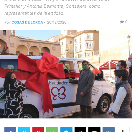
Primaflor y Antonia Belmonte, Consejera, como
representantes de la entidad.
0
Por
COSAS DE LORCA
-
20/12/2020