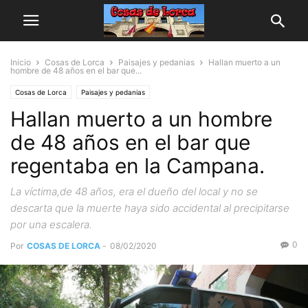
Inicio
Cosas de Lorca
Paisajes y pedanias
Hallan muerto a un
hombre de 48 años en el bar que...
Cosas de Lorca
Paisajes y pedanias
Hallan muerto a un hombre
de 48 años en el bar que
regentaba en la Campana.
La víctima,de 48 años, era el dueño del local y no se
descarta que la muerte haya sido accidental al precipitarse
por una escalera.
0
Por
COSAS DE LORCA
-
08/02/2020