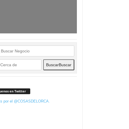
Buscar
Buscar
uenos en Twitter
ts por el @COSASDELORCA.