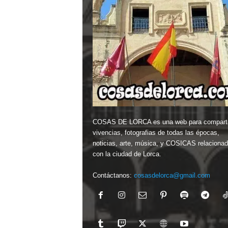
COSAS DE LORCA es una web para comparti
vivencias, fotografias de todas las épocas,
noticias, arte, música, y COSICAS relaciona
con la ciudad de Lorca.
Contáctanos:
cosasdelorca@gmail.com