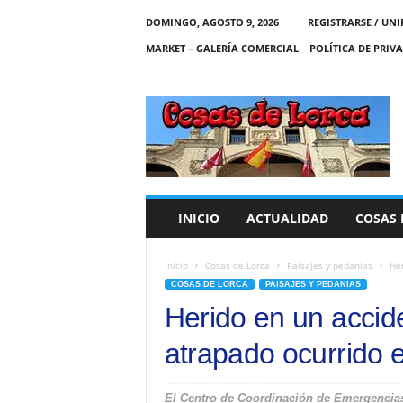
DOMINGO, AGOSTO 9, 2026
REGISTRARSE / UNI
MARKET – GALERÍA COMERCIAL
POLÍTICA DE PRIV
C
O
S
A
S
D
E
INICIO
ACTUALIDAD
COSAS 
L
O
R
Inicio
Cosas de Lorca
Paisajes y pedanias
Her
C
COSAS DE LORCA
PAISAJES Y PEDANIAS
A
Herido en un accide
atrapado ocurrido 
El Centro de Coordinación de Emergencias 