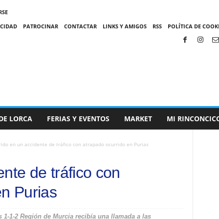
RSE
ACIDAD
PATROCINAR
CONTACTAR
LINKS Y AMIGOS
RSS
POLÍTICA DE COOKI
DE LORCA
FERIAS Y EVENTOS
MARKET
MI RINCONCIC
ido en un accidente de tráfico con atrapado ocurrido en Purias
nte de tráfico con
en Purias
1-1-2 Región de Murcia recibía una llamada a las