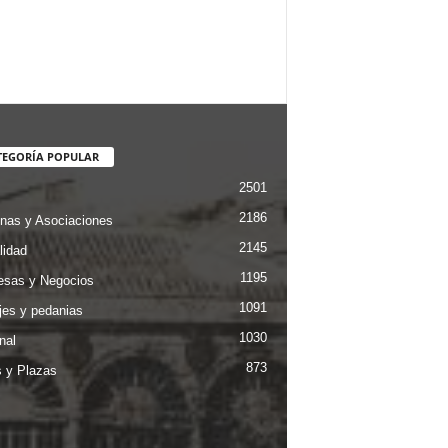
TEGORÍA POPULAR
2501
2186
nas y Asociaciones
2145
lidad
1195
sas y Negocios
1091
jes y pedanias
1030
nal
873
s y Plazas