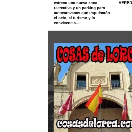
estrena una nueva zona
VERED
recreativa y un parking para
autocaravanas que impulsarán
el ocio, el turismo y la
convivencia...