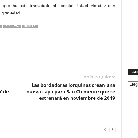
, que ha sido trasladado al hospital Rafael Méndez con
n gravedad
N
CICLISTA
PURIAS
Arc
Artículo siguiente
Las bordadoras lorquinas crean una
’ de
nueva capa para San Clemente que se
o
estrenará en noviembre de 2019