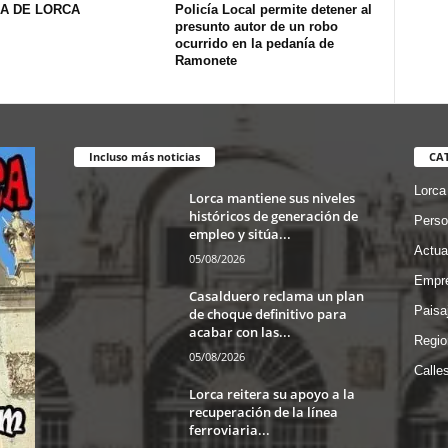
A DE LORCA
Policía Local permite detener al
presunto autor de un robo
ocurrido en la pedanía de
Ramonete
Incluso más noticias
CA
Lorca
Lorca mantiene sus niveles
históricos de generación de
Perso
empleo y sitúa...
Actua
05/08/2026
Empre
Casalduero reclama un plan
Paisa
de choque definitivo para
acabar con las...
Regio
05/08/2026
Calle
Lorca reitera su apoyo a la
recuperación de la línea
ferroviaria...