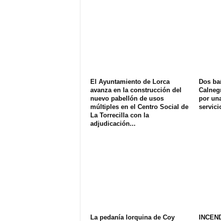
El Ayuntamiento de Lorca
Dos ba
avanza en la construcción del
Calnegr
nuevo pabellón de usos
por una
múltiples en el Centro Social de
servici
La Torrecilla con la
adjudicación...
La pedanía lorquina de Coy
INCEN