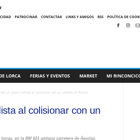
E
ACIDAD
PATROCINAR
CONTACTAR
LINKS Y AMIGOS
RSS
POLÍTICA DE COOKI
DE LORCA
FERIAS Y EVENTOS
MARKET
MI RINCONCIC
ido un joven ciclista al colisionar con un camión en Purias.
ista al colisionar con un
7 horas, en la RM 621 antigua carretera de Águilas.