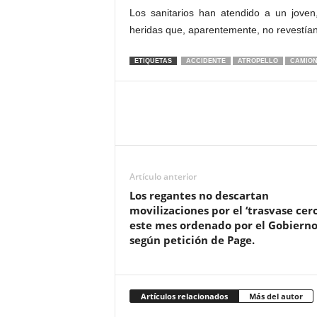
Los sanitarios han atendido a un joven
heridas que, aparentemente, no revestía
ETIQUETAS
ACCIDENTE
ATROPELLO
CAMIO
Artículo anterior
Los regantes no descartan
movilizaciones por el ‘trasvase cero
este mes ordenado por el Gobiern
según petición de Page.
Artículos relacionados
Más del autor