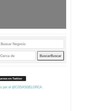
Buscar
Buscar
uenos en Twitter
ts por el @COSASDELORCA.