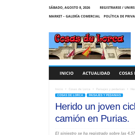
SÁBADO, AGOSTO 8, 2026
REGISTRARSE / UNIRS
MARKET – GALERÍA COMERCIAL
POLÍTICA DE PRIV
C
O
S
A
S
D
E
INICIO
ACTUALIDAD
COSAS 
L
O
R
Inicio
Cosas de Lorca
Paisajes y pedanias
Her
C
COSAS DE LORCA
PAISAJES Y PEDANIAS
A
Herido un joven cicl
camión en Purias.
El siniestro se ha registrado sobre las 4.5