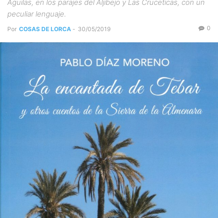
Águilas, en los parajes del Aljibejo y Las Cruceticas, con un
peculiar lenguaje.
0
Por
COSAS DE LORCA
-
30/05/2019