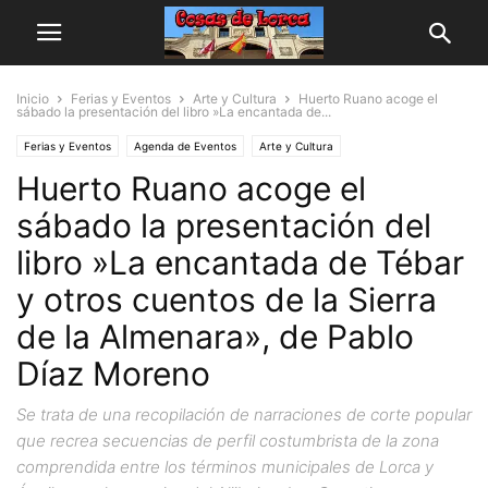
Inicio
Ferias y Eventos
Arte y Cultura
Huerto Ruano acoge el
sábado la presentación del libro »La encantada de...
Ferias y Eventos
Agenda de Eventos
Arte y Cultura
Huerto Ruano acoge el
sábado la presentación del
libro »La encantada de Tébar
y otros cuentos de la Sierra
de la Almenara», de Pablo
Díaz Moreno
Se trata de una recopilación de narraciones de corte popular
que recrea secuencias de perfil costumbrista de la zona
comprendida entre los términos municipales de Lorca y