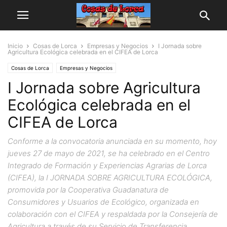
Inicio
Cosas de Lorca
Empresas y Negocios
I Jornada sobre
Agricultura Ecológica celebrada en el CIFEA de Lorca
Cosas de Lorca
Empresas y Negocios
I Jornada sobre Agricultura
Ecológica celebrada en el
CIFEA de Lorca
Conforme a la convocatoria anunciada en su momento, hoy
jueves 27 de mayo de 2021, se ha celebrado en el Centro
Integrado de Formación y Experiencias Agrarias de Lorca
(CIFEA), la I JORNADA SOBRE AGRICULTURA ECOLÓGICA,
promovida por la Cooperativa Guadanatura de
Consumidores y Usuarios de Ecológico, organizada en
colaboración con el CIFEA y respaldada por la Consejería de
Agricultura a través de su Servicio de Transferencia