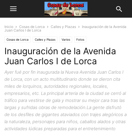
Inicio
Cosas de Lorca
Calles y Plazas
Inauguración de la Avenida
Juan Carlos I de Lorca
Cosas de Lorca
Calles y Plazas
Varios
Fotos
Inauguración de la Avenida
Juan Carlos I de Lorca
Ayer fué por fin inaugurada la Nueva Avenida Juan Carlos I
de Lorca, con un acto multitudinario donde se dieron cita
miles de lorquinos, autoridades regionales, locales,
empresarios, etc. La principal arteria de la ciudad se cerró al
tráfico para vestirse de gala y mostrar su mejor cara tras las
largas y sufridas obras de remodelación.La gente disfrutó
de los desfiles de gigantes ataviados con trajes alegóricos a
la naturaleza, personajes para niños, caballos alados y otras
actividades lúdicas preparadas para el entretenimiento