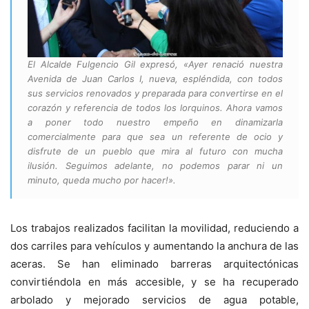
El Alcalde Fulgencio Gil expresó, «Ayer renació nuestra
Avenida de Juan Carlos I, nueva, espléndida, con todos
sus servicios renovados y preparada para convertirse en el
corazón y referencia de todos los lorquinos. Ahora vamos
a poner todo nuestro empeño en dinamizarla
comercialmente para que sea un referente de ocio y
disfrute de un pueblo que mira al futuro con mucha
ilusión. Seguimos adelante, no podemos parar ni un
minuto, queda mucho por hacer!».
Los trabajos realizados facilitan la movilidad, reduciendo a
dos carriles para vehículos y aumentando la anchura de las
aceras. Se han eliminado barreras arquitectónicas
convirtiéndola en más accesible, y se ha recuperado
arbolado y mejorado servicios de agua potable,