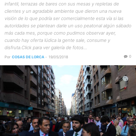
infantil, terrazas de bares con sus mesas y repletas de
clientes y un agradable ambiente que dieron una nueva
visión de lo que podría ser comercialmente esta vía si las
autoridades se plantean darle un uso peatonal algún sábado
más cada mes, porque como pudimos observar ayer,
cuando hay oferta lúdica la gente sale, consume y
disfruta.Click para ver galería de fotos...
0
Por
COSAS DE LORCA
-
19/05/2018