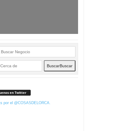
Buscar
Buscar
uenos en Twitter
ts por el @COSASDELORCA.