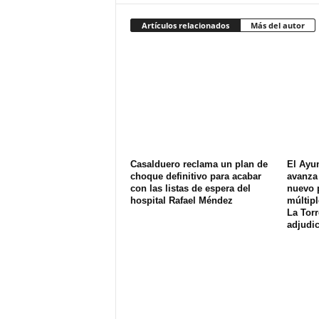
Artículos relacionados
Más del autor
Casalduero reclama un plan de
El Ayu
choque definitivo para acabar
avanza 
con las listas de espera del
nuevo 
hospital Rafael Méndez
múltipl
La Torr
adjudic