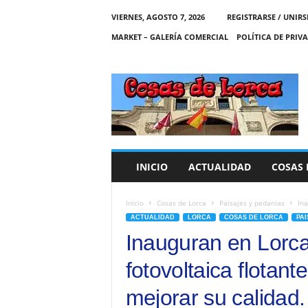
VIERNES, AGOSTO 7, 2026
REGISTRARSE / UNIRS
MARKET – GALERÍA COMERCIAL
POLÍTICA DE PRIV
C
O
S
A
S
D
E
INICIO
ACTUALIDAD
COSAS 
L
O
R
Inicio
Cosas de Lorca
Paisajes y pedanias
Ina
C
ACTUALIDAD
LORCA
COSAS DE LORCA
PAI
A
Inauguran en Lorca
fotovoltaica flotan
mejorar su calidad.