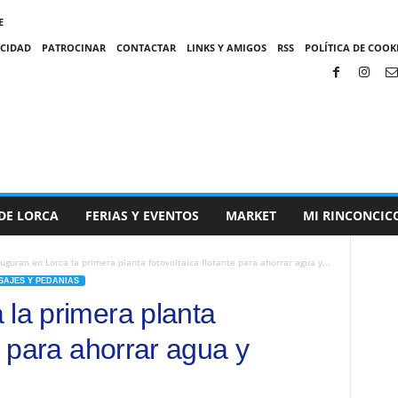
E
ACIDAD
PATROCINAR
CONTACTAR
LINKS Y AMIGOS
RSS
POLÍTICA DE COOKI
DE LORCA
FERIAS Y EVENTOS
MARKET
MI RINCONCIC
uguran en Lorca la primera planta fotovoltaica flotante para ahorrar agua y...
SAJES Y PEDANIAS
 la primera planta
te para ahorrar agua y