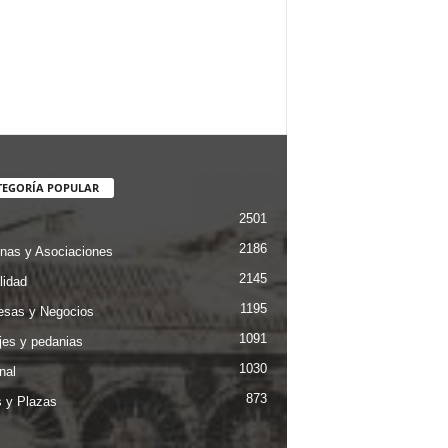
TEGORÍA POPULAR
2501
2186
nas y Asociaciones
2145
lidad
1195
sas y Negocios
1091
jes y pedanias
1030
nal
873
s y Plazas