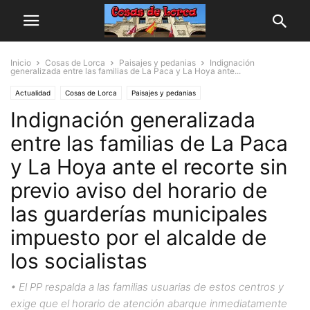
Inicio
Cosas de Lorca
Paisajes y pedanias
Indignación
generalizada entre las familias de La Paca y La Hoya ante...
Actualidad
Cosas de Lorca
Paisajes y pedanias
Indignación generalizada
entre las familias de La Paca
y La Hoya ante el recorte sin
previo aviso del horario de
las guarderías municipales
impuesto por el alcalde de
los socialistas
• El PP respalda a las familias usuarias de estos centros y
exige que el horario de atención abarque inmediatamente