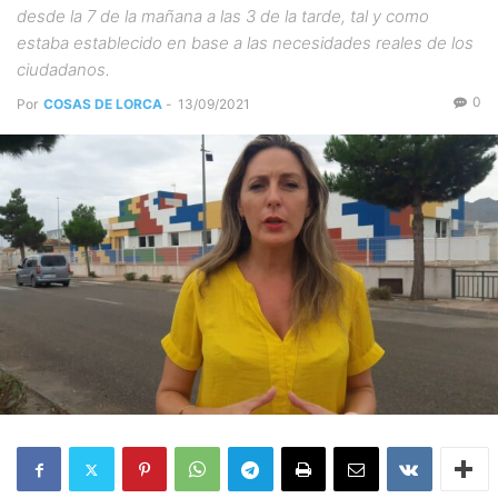
desde la 7 de la mañana a las 3 de la tarde, tal y como
estaba establecido en base a las necesidades reales de los
ciudadanos.
0
Por
COSAS DE LORCA
-
13/09/2021