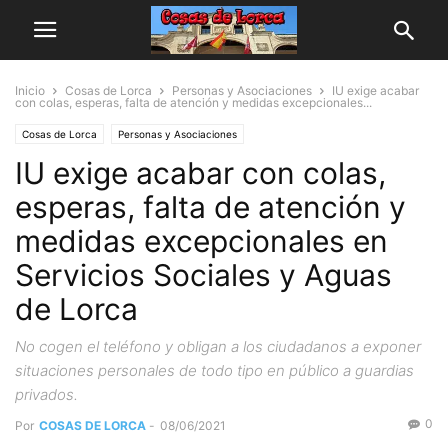
Inicio
Cosas de Lorca
Personas y Asociaciones
IU exige acabar
con colas, esperas, falta de atención y medidas excepcionales...
Cosas de Lorca
Personas y Asociaciones
IU exige acabar con colas,
esperas, falta de atención y
medidas excepcionales en
Servicios Sociales y Aguas
de Lorca
No cogen el teléfono y obligan a los ciudadanos a exponer
situaciones personales de todo tipo en público a guardias
privados.
0
Por
COSAS DE LORCA
-
08/06/2021