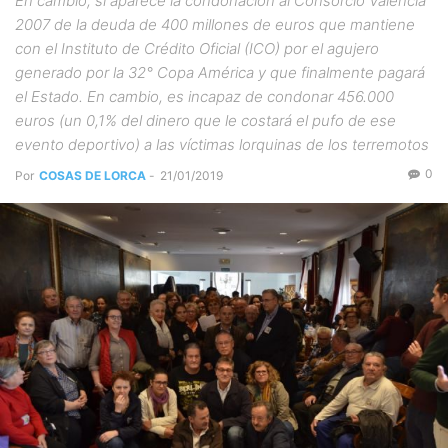
En cambio, sí aparece la condonación al Consorcio Valencia
2007 de la deuda de 400 millones de euros que mantiene
con el Instituto de Crédito Oficial (ICO) por el agujero
generado por la 32° Copa América y que finalmente pagará
el Estado. En cambio, es incapaz de condonar 456.000
euros (un 0,1% del dinero que le costará el pufo de ese
evento deportivo) a las víctimas lorquinas de los terremotos
0
Por
COSAS DE LORCA
-
21/01/2019