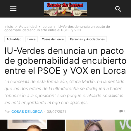
Inicio
Actualidad
Lorca
IU-Verdes denuncia un pacto de
gobernabilidad encubierto entre el PSOE y VOX...
Actualidad
Lorca
Cosas de Lorca
Personas y Asociaciones
IU-Verdes denuncia un pacto
de gobernabilidad encubierto
entre el PSOE y VOX en Lorca
La concejala de esta formación, Gloria Martín, ha lamentado
que los dos ediles de la ultraderecha se dediquen a hacer
"oposición a la oposición" solo porque el alcalde socialistas
les está engordando el ego con agasajos
0
Por
COSAS DE LORCA
-
08/07/2021