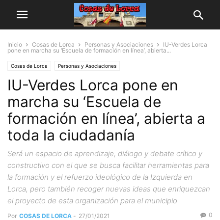
Inicio
Cosas de Lorca
Personas y Asociaciones
IU-Verdes Lorca
pone en marcha su ‘Escuela de formación en línea’, abierta...
Cosas de Lorca
Personas y Asociaciones
IU-Verdes Lorca pone en
marcha su ‘Escuela de
formación en línea’, abierta a
toda la ciudadanía
Será un espacio de aprendizaje, diálogo y debate crítico y
constructivo con el que se busca facilitar herramientas para
la formación y el refuerzo ideológico de la Izquierda en
Lorca, pero también recoger nuevas ideas que enriquezcan
el proyecto de esta organización para el municipio
0
Por
COSAS DE LORCA
-
27/01/2021