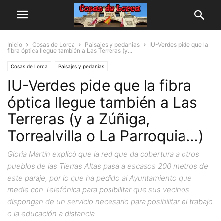
Inicio
Cosas de Lorca
Paisajes y pedanias
IU-Verdes pide que la
fibra óptica llegue también a Las Terreras (y...
Cosas de Lorca
Paisajes y pedanias
IU-Verdes pide que la fibra
óptica llegue también a Las
Terreras (y a Zúñiga,
Torrealvilla o La Parroquia…)
Gloria Martín explicó que la red que da cobertura a otros
pueblos de las Tierras Altas pasa a escasos 200 metros de
este paraje, por lo que ha pedido al Ayuntamiento que
medie con Telefónica para posibilitar que sus vecinos
dispongan de un servicio necesario para posibilitar el trabajo
o la educación a distancia