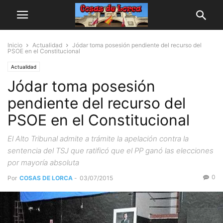
Inicio
Actualidad
Jódar toma posesión pendiente del recurso del
PSOE en el Constitucional
Actualidad
Jódar toma posesión
pendiente del recurso del
PSOE en el Constitucional
El Alto Tribunal admite a trámite la apelación contra la
sentencia del TSJ que ratificó que el PP ganó las elecciones
por mayoría absoluta
0
Por
COSAS DE LORCA
-
03/07/2015