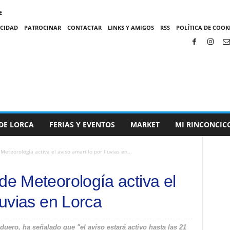
E
ACIDAD
PATROCINAR
CONTACTAR
LINKS Y AMIGOS
RSS
POLÍTICA DE COOKI
DE LORCA
FERIAS Y EVENTOS
MARKET
MI RINCONCIC
Meteorología activa el aviso amarillo por lluvias en...
de Meteorología activa el
luvias en Lorca
uero, ha señalado que "el aviso estará activo hasta las 21