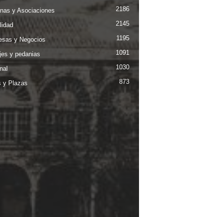
2186
nas y Asociaciones
2145
lidad
1195
sas y Negocios
1091
jes y pedanias
1030
nal
873
s y Plazas