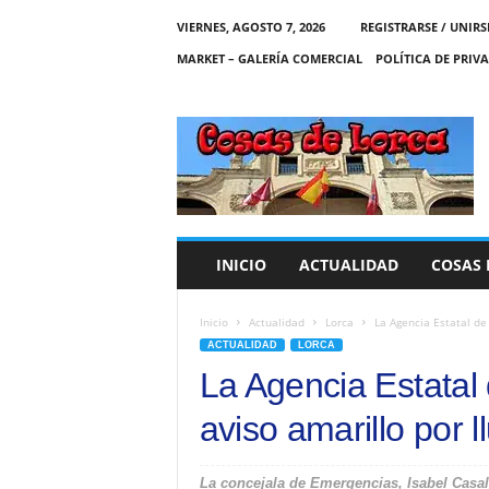
VIERNES, AGOSTO 7, 2026
REGISTRARSE / UNIRS
MARKET – GALERÍA COMERCIAL
POLÍTICA DE PRIV
C
O
S
A
S
D
E
INICIO
ACTUALIDAD
COSAS 
L
O
R
Inicio
Actualidad
Lorca
La Agencia Estatal de 
C
ACTUALIDAD
LORCA
A
La Agencia Estatal 
aviso amarillo por l
La concejala de Emergencias, Isabel Casald