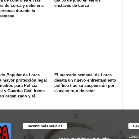
na de controles en las
día 30 de julio en varios
s de Lorca y detiene a
enclaves de Lorca
ersonas durante la
 semana
ido Popular de Lorca
El mercado semanal de Lorca
a mayor protección legal
desata un nuevo enfrentamiento
medios para Policía
político tras su suspensión por
l y Guardia Civil frente
el aviso rojo de calor
en organizado y el...
Incluso más noticias
CA
Lorca
Lorca mantiene sus niveles