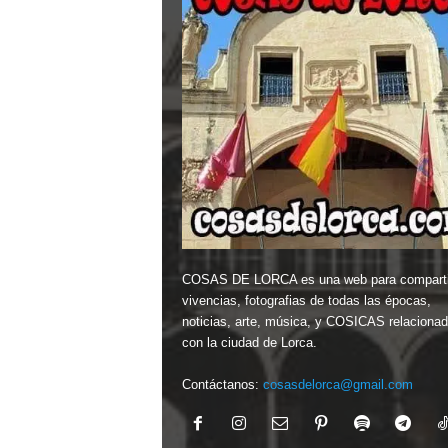
COSAS DE LORCA es una web para comparti
vivencias, fotografias de todas las épocas,
noticias, arte, música, y COSICAS relaciona
con la ciudad de Lorca.
Contáctanos:
cosasdelorca@gmail.com