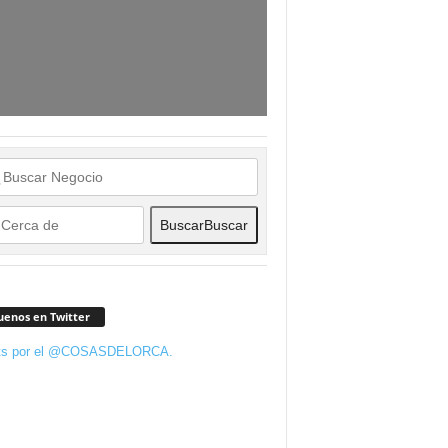
Buscar
Buscar
uenos en Twitter
ts por el @COSASDELORCA.