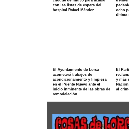
choque definitivo para acabar
treinte
con las listas de espera del
pedanía
hospital Rafael Méndez
ocho p
última
El Ayuntamiento de Lorca
El Part
acometerá trabajos de
reclam
acondicionamiento y limpieza
y más 
en el Puente Nuevo ante el
Naciona
inicio inminente de las obras de
al crim
remodelación