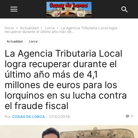
Inicio
Actualidad
Lorca
La Agencia Tributaria Local logra
recuperar durante el último año más de...
Actualidad
Lorca
La Agencia Tributaria Local
logra recuperar durante el
último año más de 4,1
millones de euros para los
lorquinos en su lucha contra
el fraude fiscal
0
Por
COSAS DE LORCA
-
07/02/2018