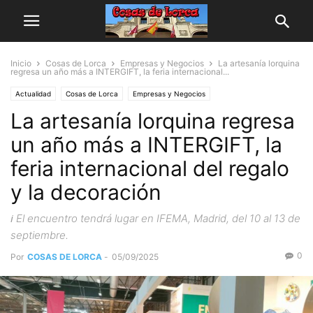
Inicio
Cosas de Lorca
Empresas y Negocios
La artesanía lorquina
regresa un año más a INTERGIFT, la feria internacional...
Actualidad
Cosas de Lorca
Empresas y Negocios
La artesanía lorquina regresa
un año más a INTERGIFT, la
feria internacional del regalo
y la decoración
ℹ️ El encuentro tendrá lugar en IFEMA, Madrid, del 10 al 13 de
septiembre.
0
Por
COSAS DE LORCA
-
05/09/2025