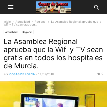
Inicio
Actualidad
Regional
La Asamblea Regional aprueba que la
Wifi y TV sean gratis en...
Actualidad
Regional
La Asamblea Regional
aprueba que la Wifi y TV sean
gratis en todos los hospitales
de Murcia.
0
Por
COSAS DE LORCA
-
14/09/2018