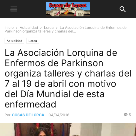
Inicio
Actualidad
Lorca
La Asociación Lorquina de Enfermos de
Parkinson organiza talleres y charlas del...
Actualidad
Lorca
La Asociación Lorquina de
Enfermos de Parkinson
organiza talleres y charlas del
7 al 19 de abril con motivo
del Día Mundial de esta
enfermedad
0
Por
COSAS DE LORCA
-
04/04/2016