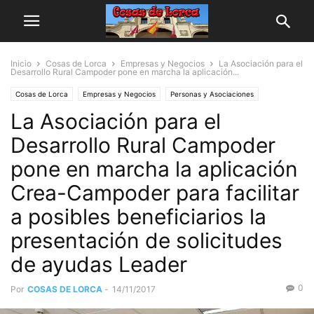
Inicio
Cosas de Lorca
Empresas y Negocios
La Asociación para el
Desarrollo Rural Campoder pone en marcha la aplicación...
Cosas de Lorca
Empresas y Negocios
Personas y Asociaciones
La Asociación para el
Desarrollo Rural Campoder
pone en marcha la aplicación
Crea-Campoder para facilitar
a posibles beneficiarios la
presentación de solicitudes
de ayudas Leader
0
Por
COSAS DE LORCA
-
14/11/2017