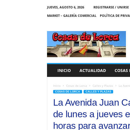
JUEVES, AGOSTO 6, 2026
REGISTRARSE / UNIRSE
MARKET – GALERÍA COMERCIAL
POLÍTICA DE PRIV
C
O
S
A
S
D
E
INICIO
ACTUALIDAD
COSAS 
L
O
R
Inicio
Cosas de Lorca
Calles y Plazas
La Aveni
C
COSAS DE LORCA
CALLES Y PLAZAS
A
La Avenida Juan Car
de lunes a jueves e
horas para avanzar