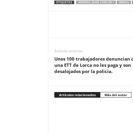
ETIQUETAS
AVENIDA JUAN CARLOS I
OBRAS
Artículo anterior
Unos 100 trabajadores denuncian 
una ETT de Lorca no les paga y son
desalojados por la policia.
Artículos relacionados
Más del autor