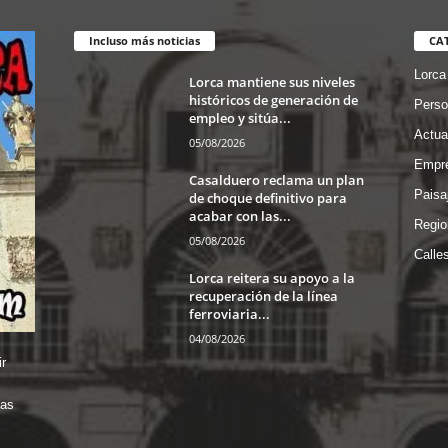
Incluso más noticias
CA
Lorca
Lorca mantiene sus niveles
históricos de generación de
Perso
empleo y sitúa...
Actua
05/08/2026
Empre
Casalduero reclama un plan
Paisa
de choque definitivo para
acabar con las...
Regio
05/08/2026
Calle
Lorca reitera su apoyo a la
recuperación de la línea
ferroviaria...
04/08/2026
r
das