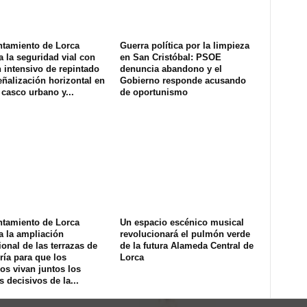
ntamiento de Lorca
Guerra política por la limpieza
a la seguridad vial con
en San Cristóbal: PSOE
 intensivo de repintado
denuncia abandono y el
eñalización horizontal en
Gobierno responde acusando
 casco urbano y...
de oportunismo
ntamiento de Lorca
Un espacio escénico musical
a la ampliación
revolucionará el pulmón verde
onal de las terrazas de
de la futura Alameda Central de
ría para que los
Lorca
os vivan juntos los
s decisivos de la...