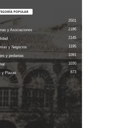
TEGORÍA POPULAR
2501
2186
nas y Asociaciones
2145
lidad
1195
sas y Negocios
1091
jes y pedanias
1030
nal
873
s y Plazas