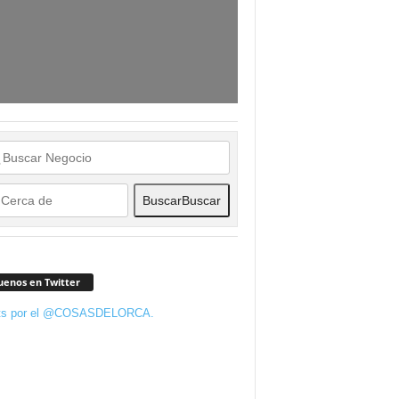
Buscar
Buscar
uenos en Twitter
ts por el @COSASDELORCA.