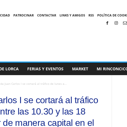
ACIDAD
PATROCINAR
CONTACTAR
LINKS Y AMIGOS
RSS
POLÍTICA DE COOKI
DE LORCA
FERIAS Y EVENTOS
MARKET
MI RINCONCIC
da Juan Carlos I se cortará al tráfico de lunes a...
los I se cortará al tráfico
ntre las 10.30 y las 18
 de manera capital en el