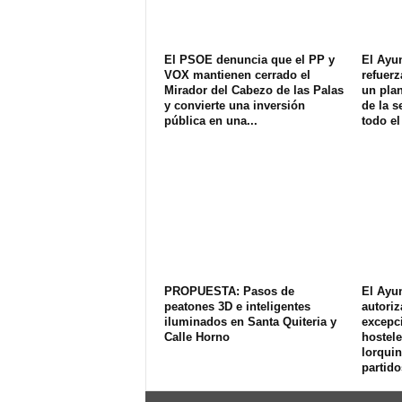
El PSOE denuncia que el PP y
El Ayu
VOX mantienen cerrado el
refuerz
Mirador del Cabezo de las Palas
un plan
y convierte una inversión
de la s
pública en una...
todo el
PROPUESTA: Pasos de
El Ayu
peatones 3D e inteligentes
autoriz
iluminados en Santa Quiteria y
excepci
Calle Horno
hostele
lorquin
partido