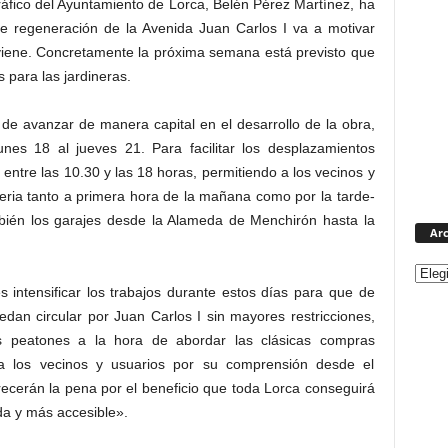
áfico del Ayuntamiento de Lorca, Belén Pérez Martínez, ha
e regeneración de la Avenida Juan Carlos I va a motivar
 viene. Concretamente la próxima semana está previsto que
 para las jardineras.
 de avanzar de manera capital en el desarrollo de la obra,
lunes 18 al jueves 21. Para facilitar los desplazamientos
á entre las 10.30 y las 18 horas, permitiendo a los vecinos y
teria tanto a primera hora de la mañana como por la tarde-
mbién los garajes desde la Alameda de Menchirón hasta la
Arc
 intensificar los trabajos durante estos días para que de
edan circular por Juan Carlos I sin mayores restricciones,
os peatones a la hora de abordar las clásicas compras
a los vecinos y usuarios por su comprensión desde el
recerán la pena por el beneficio que toda Lorca conseguirá
ada y más accesible».