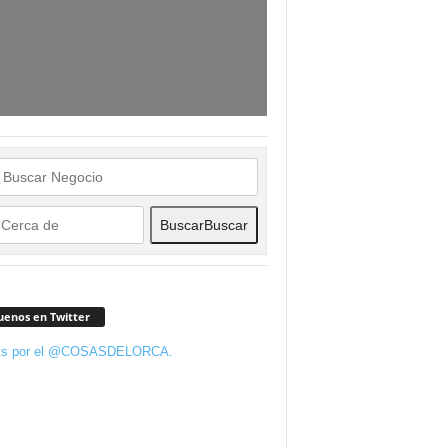
Buscar
Buscar
uenos en Twitter
ts por el @COSASDELORCA.