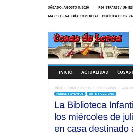
SÁBADO, AGOSTO 8, 2026
REGISTRARSE / UNIRS
MARKET – GALERÍA COMERCIAL
POLÍTICA DE PRIV
C
O
S
A
S
D
E
INICIO
ACTUALIDAD
COSAS 
L
O
R
Inicio
Ferias y Eventos
Arte y Cultura
La Bibli
C
FERIAS Y EVENTOS
ARTE Y CULTURA
A
La Biblioteca Infan
los miércoles de ju
en casa destinado 