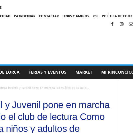
E
ACIDAD
PATROCINAR
CONTACTAR
LINKS Y AMIGOS
RSS
POLÍTICA DE COOKI
DE LORCA
FERIAS Y EVENTOS
MARKET
MI RINCONCIC
oteca Infantil y Juvenil pone en marcha los miércoles de julio...
til y Juvenil pone en marcha
lio el club de lectura Como
a niños y adultos de