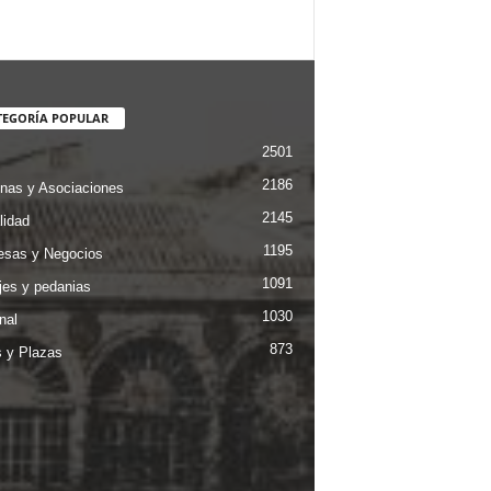
TEGORÍA POPULAR
2501
2186
nas y Asociaciones
2145
lidad
1195
sas y Negocios
1091
jes y pedanias
1030
nal
873
s y Plazas