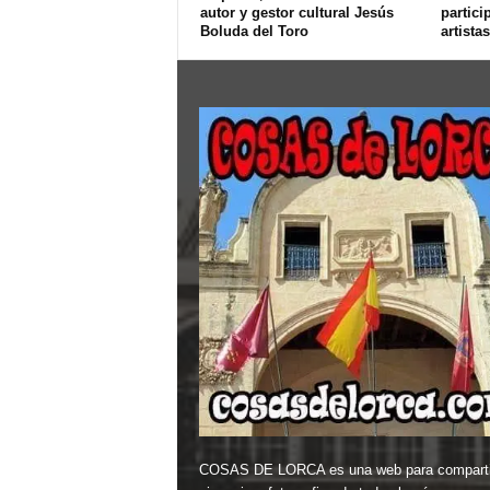
autor y gestor cultural Jesús
partici
Boluda del Toro
artistas
COSAS DE LORCA es una web para comparti