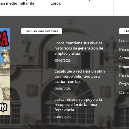
pan medio millar de
Lorca
Incluso más noticias
CA
Lorca
Lorca mantiene sus niveles
históricos de generación de
Perso
empleo y sitúa...
Actua
05/08/2026
Empre
Casalduero reclama un plan
Paisa
de choque definitivo para
acabar con las...
Regio
05/08/2026
Calle
Lorca reitera su apoyo a la
recuperación de la línea
ferroviaria...
04/08/2026
r