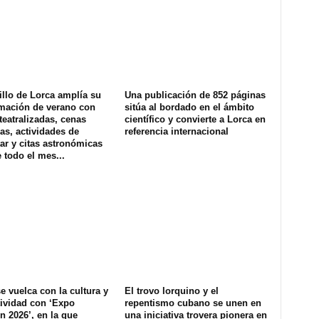
illo de Lorca amplía su
Una publicación de 852 páginas
mación de verano con
sitúa al bordado en el ámbito
 teatralizadas, cenas
científico y convierte a Lorca en
as, actividades de
referencia internacional
ar y citas astronómicas
 todo el mes...
e vuelca con la cultura y
El trovo lorquino y el
tividad con ‘Expo
repentismo cubano se unen en
n 2026’, en la que
una iniciativa trovera pionera en