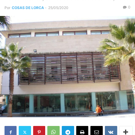
0
Por
COSAS DE LORCA
-
25/05/2020