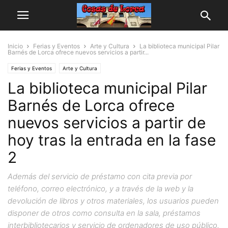
Inicio
Ferias y Eventos
Arte y Cultura
La biblioteca municipal Pilar
Barnés de Lorca ofrece nuevos servicios a partir...
Ferias y Eventos
Arte y Cultura
La biblioteca municipal Pilar
Barnés de Lorca ofrece
nuevos servicios a partir de
hoy tras la entrada en la fase
2
Además del servicio de préstamo con cita previa por
teléfono, correo electrónico, y a través de la web y la
devolución de libros y otros materiales, los usuarios pueden
disponer de otros como consulta en la sala, préstamos
interbibliotecarios y servicio de ordenadores de uso público.