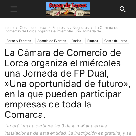
Inicio
Cosas de Lorca
Empresas y Negocios
La Cámara de
Comercio de Lorca organiza el miércoles una Jornada de...
Ferias y Eventos
Agenda de Eventos
Varios
Empleo
Cosas de Lorca
La Cámara de Comercio de
Empresas y Negocios
Lorca organiza el miércoles
una Jornada de FP Dual,
»Una oportunidad de futuro»,
en la que pueden participar
empresas de toda la
Comarca.
Tendrá lugar a partir de las 9 de la mañana en las
instalaciones de esta entidad. La inscripción es gratuita, y se