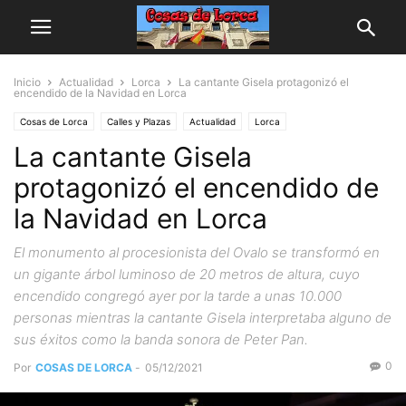
Inicio
Actualidad
Lorca
La cantante Gisela protagonizó el
encendido de la Navidad en Lorca
Cosas de Lorca
Calles y Plazas
Actualidad
Lorca
La cantante Gisela
protagonizó el encendido de
la Navidad en Lorca
El monumento al procesionista del Ovalo se transformó en
un gigante árbol luminoso de 20 metros de altura, cuyo
encendido congregó ayer por la tarde a unas 10.000
personas mientras la cantante Gisela interpretaba alguno de
sus éxitos como la banda sonora de Peter Pan.
0
Por
COSAS DE LORCA
-
05/12/2021