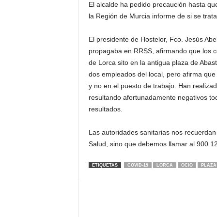
El alcalde ha pedido precaución hasta que
la Región de Murcia informe de si se trat
El presidente de Hostelor, Fco. Jesús Ab
propagaba en RRSS, afirmando que los co
de Lorca sito en la antigua plaza de Abas
dos empleados del local, pero afirma que
y no en el puesto de trabajo. Han reali
resultando afortunadamente negativos tod
resultados.
Las autoridades sanitarias nos recuerda
Salud, sino que debemos llamar al 900 12 
ETIQUETAS
COVID-19
LORCA
OCIO
PLAZA