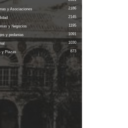
2186
nas y Asociaciones
2145
lidad
1195
sas y Negocios
1091
jes y pedanias
1030
nal
873
s y Plazas