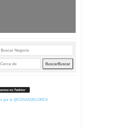
Buscar
Buscar
uenos en Twitter
ts por el @COSASDELORCA.