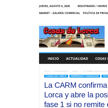
JUEVES, AGOSTO 6, 2026
REGISTRARSE / UNIRSE
MARKET – GALERÍA COMERCIAL
POLÍTICA DE PRIV
C
O
S
A
S
D
E
INICIO
ACTUALIDAD
COSAS 
L
O
R
Inicio
Actualidad
Lorca
La CARM confirma al m
C
COSAS DE LORCA
EMPRESAS Y NEGOCIOS
ACT
A
La CARM confirma 
Lorca y abre la pos
fase 1 si no remite 