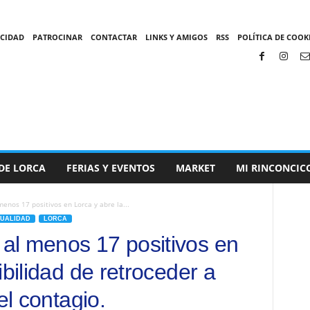
ACIDAD
PATROCINAR
CONTACTAR
LINKS Y AMIGOS
RSS
POLÍTICA DE COOKI
DE LORCA
FERIAS Y EVENTOS
MARKET
MI RINCONCIC
enos 17 positivos en Lorca y abre la...
UALIDAD
LORCA
al menos 17 positivos en
ibilidad de retroceder a
el contagio.