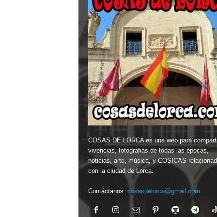
COSAS DE LORCA es una web para comparti
vivencias, fotografias de todas las épocas,
noticias, arte, música, y COSICAS relaciona
con la ciudad de Lorca.
Contáctanos:
cosasdelorca@gmail.com