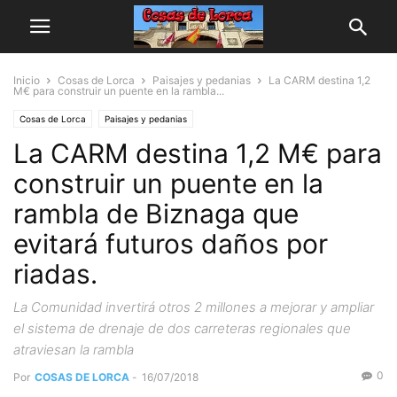
Inicio
Cosas de Lorca
Paisajes y pedanias
La CARM destina 1,2
M€ para construir un puente en la rambla...
Cosas de Lorca
Paisajes y pedanias
La CARM destina 1,2 M€ para
construir un puente en la
rambla de Biznaga que
evitará futuros daños por
riadas.
La Comunidad invertirá otros 2 millones a mejorar y ampliar
el sistema de drenaje de dos carreteras regionales que
atraviesan la rambla
0
Por
COSAS DE LORCA
-
16/07/2018