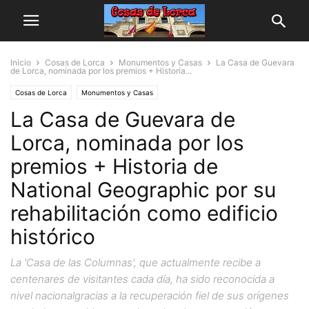
Inicio
Cosas de Lorca
Monumentos y Casas
La Casa de Guevara
de Lorca, nominada por los premios + Historia...
Cosas de Lorca
Monumentos y Casas
La Casa de Guevara de
Lorca, nominada por los
premios + Historia de
National Geographic por su
rehabilitación como edificio
histórico
La 'Casa de las Columnas', que actualmente recibe a
centenares de visitantes cada día, ha sido reconocida a
nivel nacionalgracias a la recuperación fiel de sus orígenes