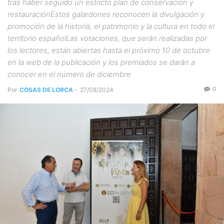
tras haber seguido un estricto plan de conservación y
restauraciónEstos galardones reconocen la divulgación y
promoción de la historia, el patrimonio y la cultura en todo el
territorio españolLas votaciones, que serán realizadas por
los lectores, están abiertas hasta el próximo 10 de octubre
en la web de la publicación y los premiados se darán a
conocer en el número de diciembre
0
Por
COSAS DE LORCA
-
27/08/2024