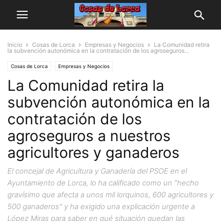
Inicio
Cosas de Lorca
Empresas y Negocios
La Comunidad retira
la subvención autonómica en la contratación de los agroseguros...
Cosas de Lorca
Empresas y Negocios
La Comunidad retira la
subvención autonómica en la
contratación de los
agroseguros a nuestros
agricultores y ganaderos
El concejal de Agricultura y Ganadería del PSOE en el
Ayuntamiento de Lorca, lo ha calificado como un "hecho
gravísimo que afecta a unos mil lorquinos, 600 agricultores y
500 ganaderos" y ha exigido una explicación urgente a
López Miras para saber en qué situación quedan las