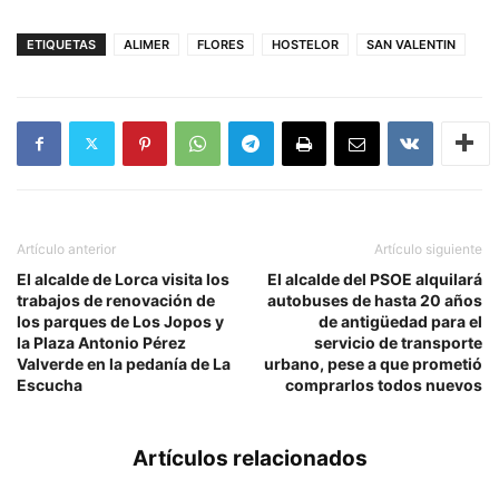
ETIQUETAS
ALIMER
FLORES
HOSTELOR
SAN VALENTIN
Artículo anterior
Artículo siguiente
El alcalde de Lorca visita los
El alcalde del PSOE alquilará
trabajos de renovación de
autobuses de hasta 20 años
los parques de Los Jopos y
de antigüedad para el
la Plaza Antonio Pérez
servicio de transporte
Valverde en la pedanía de La
urbano, pese a que prometió
Escucha
comprarlos todos nuevos
Artículos relacionados