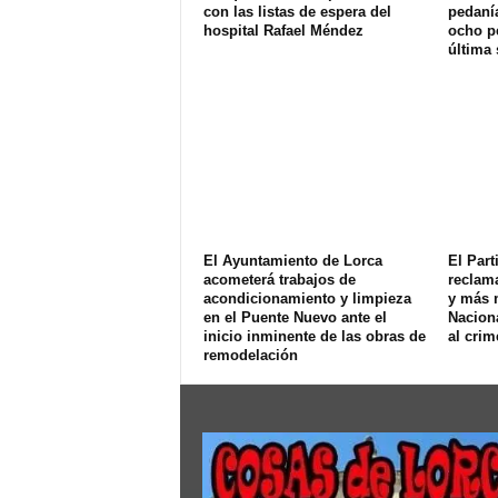
con las listas de espera del
pedanía
hospital Rafael Méndez
ocho p
última
El Ayuntamiento de Lorca
El Part
acometerá trabajos de
reclam
acondicionamiento y limpieza
y más 
en el Puente Nuevo ante el
Naciona
inicio inminente de las obras de
al crim
remodelación