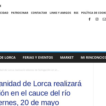
E
ACIDAD
PATROCINAR
CONTACTAR
LINKS Y AMIGOS
RSS
POLÍTICA DE COOKI
DE LORCA
FERIAS Y EVENTOS
MARKET
MI RINCONCIC
dad de Lorca realizará labores de fumigación en el...
anidad de Lorca realizará
ón en el cauce del río
ernes, 20 de mayo