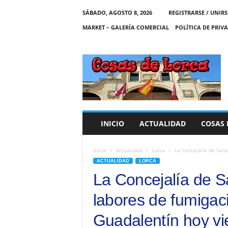
SÁBADO, AGOSTO 8, 2026
REGISTRARSE / UNIRS
MARKET – GALERÍA COMERCIAL
POLÍTICA DE PRIV
C
O
S
A
S
D
E
INICIO
ACTUALIDAD
COSAS 
L
O
R
Inicio
Actualidad
Lorca
La Concejalía de Sani
C
ACTUALIDAD
LORCA
A
La Concejalía de S
labores de fumigaci
Guadalentín hoy vi