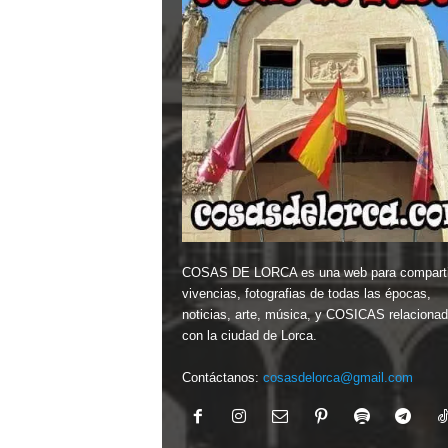
COSAS DE LORCA es una web para comparti
vivencias, fotografias de todas las épocas,
noticias, arte, música, y COSICAS relaciona
con la ciudad de Lorca.
Contáctanos:
cosasdelorca@gmail.com