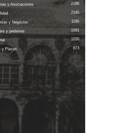
2186
nas y Asociaciones
2145
lidad
1195
sas y Negocios
1091
jes y pedanias
1030
nal
873
s y Plazas