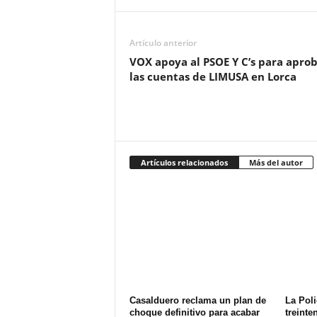
Artículo anterior
VOX apoya al PSOE Y C’s para apro
las cuentas de LIMUSA en Lorca
Artículos relacionados
Más del autor
Casalduero reclama un plan de
La Poli
choque definitivo para acabar
treinte