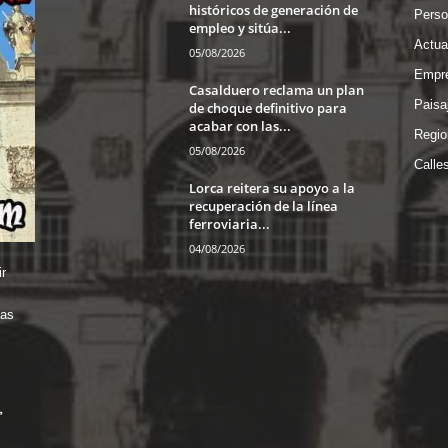
históricos de generación de
Perso
empleo y sitúa...
Actua
05/08/2026
Empre
Casalduero reclama un plan
Paisa
de choque definitivo para
acabar con las...
Regio
05/08/2026
Calle
Lorca reitera su apoyo a la
recuperación de la línea
ferroviaria...
04/08/2026
r
das