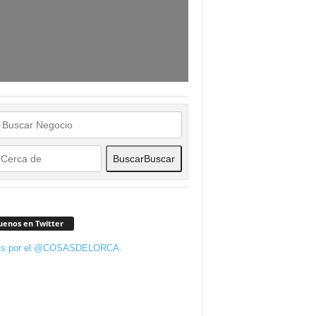
Buscar
Buscar
uenos en Twitter
ts por el @COSASDELORCA.