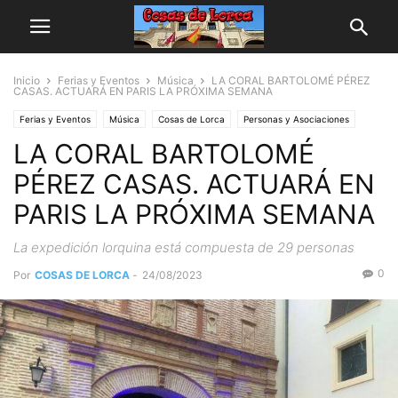
Inicio
Ferias y Eventos
Música
LA CORAL BARTOLOMÉ PÉREZ
CASAS. ACTUARÁ EN PARIS LA PRÓXIMA SEMANA
Ferias y Eventos
Música
Cosas de Lorca
Personas y Asociaciones
LA CORAL BARTOLOMÉ
PÉREZ CASAS. ACTUARÁ EN
PARIS LA PRÓXIMA SEMANA
La expedición lorquina está compuesta de 29 personas
0
Por
COSAS DE LORCA
-
24/08/2023