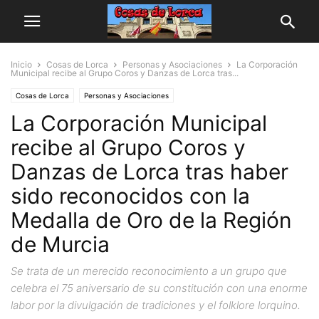
Inicio
Cosas de Lorca
Personas y Asociaciones
La Corporación
Municipal recibe al Grupo Coros y Danzas de Lorca tras...
Cosas de Lorca
Personas y Asociaciones
La Corporación Municipal
recibe al Grupo Coros y
Danzas de Lorca tras haber
sido reconocidos con la
Medalla de Oro de la Región
de Murcia
Se trata de un merecido reconocimiento a un grupo que
celebra el 75 aniversario de su constitución con una enorme
labor por la divulgación de tradiciones y el folklore lorquino.