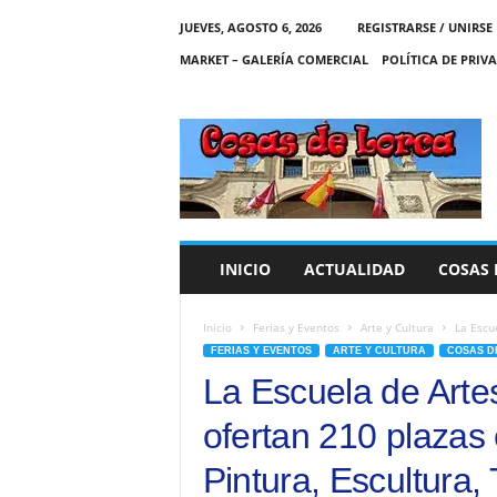
JUEVES, AGOSTO 6, 2026
REGISTRARSE / UNIRSE
MARKET – GALERÍA COMERCIAL
POLÍTICA DE PRIV
C
O
S
A
S
D
E
INICIO
ACTUALIDAD
COSAS 
L
O
R
Inicio
Ferias y Eventos
Arte y Cultura
La Escue
C
FERIAS Y EVENTOS
ARTE Y CULTURA
COSAS D
A
La Escuela de Arte
ofertan 210 plazas
Pintura, Escultura, 