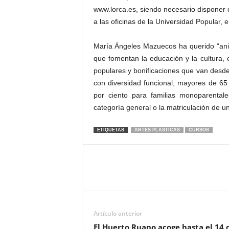
www.lorca.es, siendo necesario disponer d
a las oficinas de la Universidad Popular, 
María Ángeles Mazuecos ha querido “anima
que fomentan la educación y la cultura, e
populares y bonificaciones que van desde
con diversidad funcional, mayores de 65
por ciento para familias monoparental
categoría general o la matriculación de u
ETIQUETAS
ARTES PLASTICAS
CURSOS
Artículo anterior
El Huerto Ruano acoge hasta el 14 