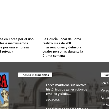
ca en Lorca por el uso
La Policía Local de Lorca
les e instrumentos
realizó más de 280
os por una empresa
intervenciones y detuvo a
l privada
cuatro personas durante la
última semana
Incluso más noticias
CA
Lorca
Lorca mantiene sus niveles
históricos de generación de
Perso
empleo y sitúa...
Actua
05/08/2026
Empre
Casalduero reclama un plan