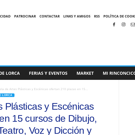
ACIDAD
PATROCINAR
CONTACTAR
LINKS Y AMIGOS
RSS
POLÍTICA DE COOKI
DE LORCA
FERIAS Y EVENTOS
MARKET
MI RINCONCIC
la de Artes Plásticas y Escénicas ofertan 210 plazas en 15...
E LORCA
s Plásticas y Escénicas
 en 15 cursos de Dibujo,
Teatro, Voz y Dicción y