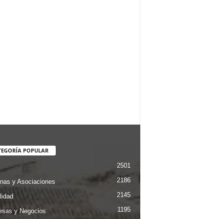
TEGORÍA POPULAR
2501
2186
nas y Asociaciones
2145
lidad
1195
sas y Negocios