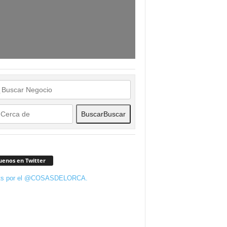
Buscar
Buscar
uenos en Twitter
ts por el @COSASDELORCA.