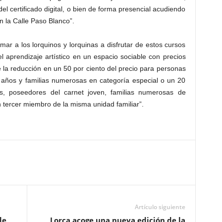
el certificado digital, o bien de forma presencial acudiendo
en la Calle Paso Blanco”.
r a los lorquinos y lorquinas a disfrutar de estos cursos
l aprendizaje artístico en un espacio sociable con precios
 la reducción en un 50 por ciento del precio para personas
 años y familias numerosas en categoría especial o un 20
es, poseedores del carnet joven, familias numerosas de
n tercer miembro de la misma unidad familiar”.
Artículo siguiente
de
Lorca acoge una nueva edición de la