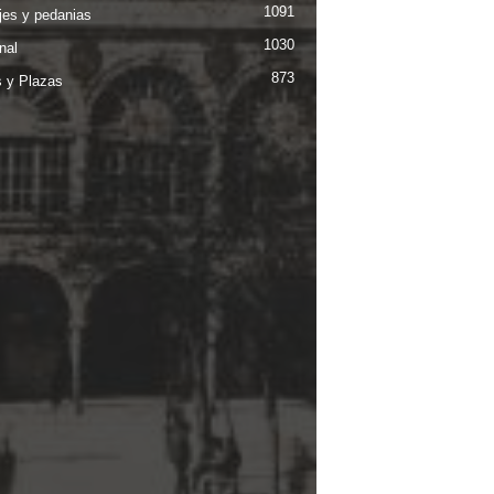
1091
jes y pedanias
1030
nal
873
s y Plazas