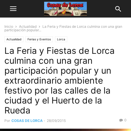
Inicio
Actualidad
La Feria y Fiestas de Lorca culmina con una gran
participación popular...
Actualidad
Ferias y Eventos
Lorca
La Feria y Fiestas de Lorca
culmina con una gran
participación popular y un
extraordinario ambiente
festivo por las calles de la
ciudad y el Huerto de la
Rueda
0
Por
COSAS DE LORCA
-
28/09/2015