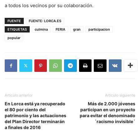
a todos los vecinos por su colaboración.
FUENTE
FUENTE: LORCA.ES
ETIQUETAS
culmina
FERIA
gran
participacion
popular
Artículo anterior
Artículo siguiente
En Lorca está ya recuperado
Más de 2.000 jóvenes
el 80 por ciento del
participan en un proyecto
patrimonio y las actuaciones
para evitar el denominado
del Plan Director terminarán
´racismo invisible´
a finales de 2016