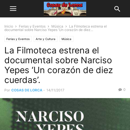
Inicio
Ferias y Eventos
Música
La Filmoteca estrena el
documental sobre Narciso Yepes ‘Un corazón de diez...
Ferias y Eventos
Arte y Cultura
Música
La Filmoteca estrena el
documental sobre Narciso
Yepes ‘Un corazón de diez
cuerdas’.
0
Por
COSAS DE LORCA
-
14/11/2017