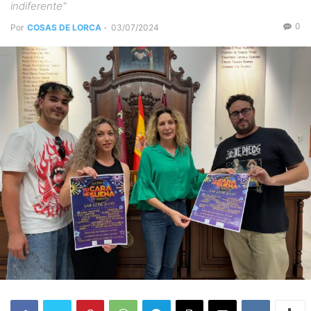
indiferente"
0
Por
COSAS DE LORCA
-
03/07/2024