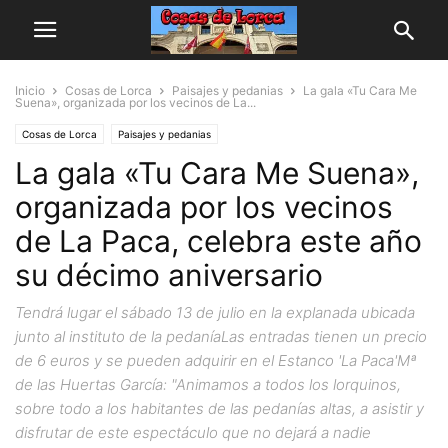
Inicio
Cosas de Lorca
Paisajes y pedanias
La gala «Tu Cara Me
Suena», organizada por los vecinos de La...
Cosas de Lorca
Paisajes y pedanias
La gala «Tu Cara Me Suena»,
organizada por los vecinos
de La Paca, celebra este año
su décimo aniversario
Tendrá lugar el sábado 13 de julio en la explanada ubicada
junto al instituto de la pedaníaLas entradas tienen un precio
de 6 euros y se pueden adquirir en el Estanco 'La Paca'Mª
de las Huertas García: "Animamos a todos los lorquinos,
sobre todo a los habitantes de las pedanías altas, a asistir y
disfrutar de este espectáculo que no dejará a nadie