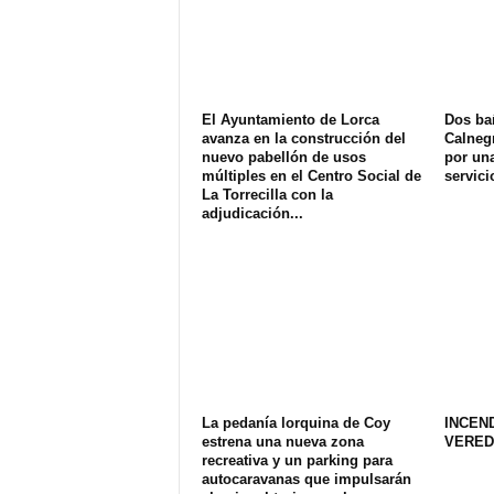
El Ayuntamiento de Lorca
Dos ba
avanza en la construcción del
Calnegr
nuevo pabellón de usos
por una
múltiples en el Centro Social de
servici
La Torrecilla con la
adjudicación...
La pedanía lorquina de Coy
INCEN
estrena una nueva zona
VERED
recreativa y un parking para
autocaravanas que impulsarán