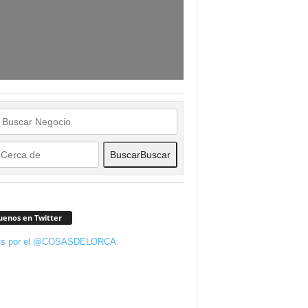
Buscar
Buscar
uenos en Twitter
ts por el @COSASDELORCA.