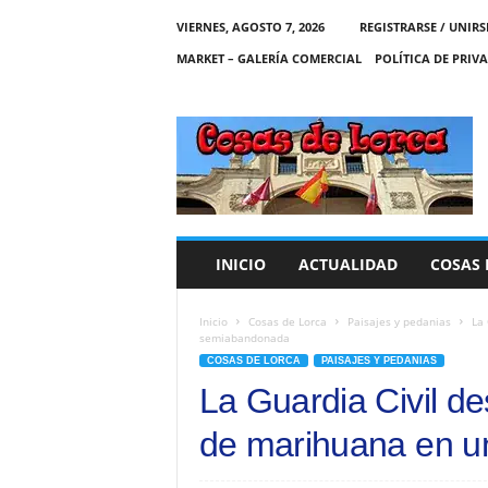
VIERNES, AGOSTO 7, 2026
REGISTRARSE / UNIRS
MARKET – GALERÍA COMERCIAL
POLÍTICA DE PRIV
C
O
S
A
S
D
E
INICIO
ACTUALIDAD
COSAS 
L
O
R
Inicio
Cosas de Lorca
Paisajes y pedanias
La 
semiabandonada
C
COSAS DE LORCA
PAISAJES Y PEDANIAS
A
La Guardia Civil d
de marihuana en 