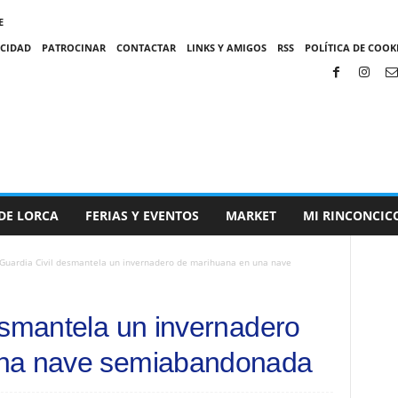
E
ACIDAD
PATROCINAR
CONTACTAR
LINKS Y AMIGOS
RSS
POLÍTICA DE COOKI
DE LORCA
FERIAS Y EVENTOS
MARKET
MI RINCONCIC
Guardia Civil desmantela un invernadero de marihuana en una nave
esmantela un invernadero
una nave semiabandonada