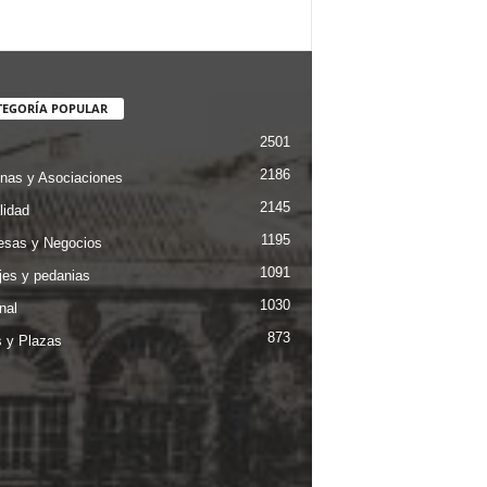
TEGORÍA POPULAR
2501
2186
nas y Asociaciones
2145
lidad
1195
sas y Negocios
1091
jes y pedanias
1030
nal
873
s y Plazas