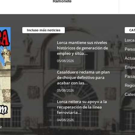
Ramonete
Incluso más noticias
CA
Lorca
Lorca mantiene sus niveles
históricos de generación de
Perso
empleo y sitúa...
Actua
05/08/2026
Empre
Casalduero reclama un plan
Paisa
de choque definitivo para
acabar con las...
Regio
05/08/2026
Calle
Lorca reitera su apoyo a la
recuperación de la línea
ferroviaria...
04/08/2026
r