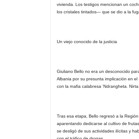
vivienda. Los testigos mencionan un coc
los cristales tintados— que se dio a la fu
Un viejo conocido de la justicia
Giuliano Bello no era un desconocido par
Albania por su presunta implicación en el 
con la mafia calabresa ‘Ndrangheta. Nirta 
Tras esa etapa, Bello regresó a la Región
aparentando dedicarse al cultivo de fruta
se desligó de sus actividades ilícitas y h
con el tráfico de drogas.