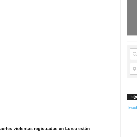
Síg
Twee
muertes violentas registradas en Lorca están