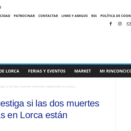
E
ACIDAD
PATROCINAR
CONTACTAR
LINKS Y AMIGOS
RSS
POLÍTICA DE COOKI
DE LORCA
FERIAS Y EVENTOS
MARKET
MI RINCONCIC
tiga si las dos muertes violentas registradas en Lorca...
vestiga si las dos muertes
as en Lorca están