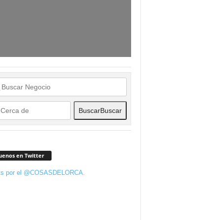
Buscar
Buscar
uenos en Twitter
ts por el @COSASDELORCA.