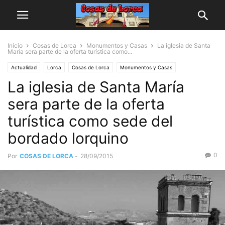
Inicio
Cosas de Lorca
Monumentos y Casas
La iglesia de Santa
María sera parte de la oferta turística como...
Actualidad
Lorca
Cosas de Lorca
Monumentos y Casas
La iglesia de Santa María
sera parte de la oferta
turística como sede del
bordado lorquino
0
Por
COSAS DE LORCA
-
28/09/2015